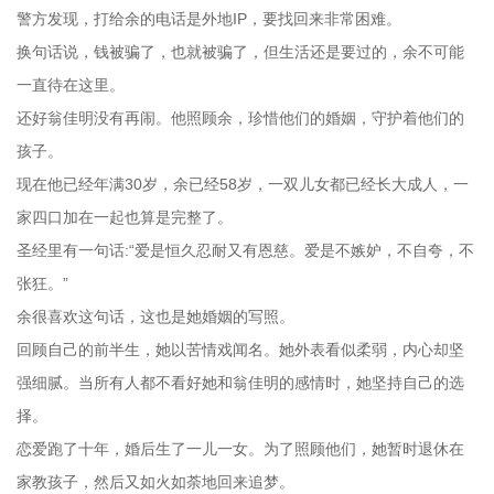
警方发现，打给余的电话是外地IP，要找回来非常困难。
换句话说，钱被骗了，也就被骗了，但生活还是要过的，余不可能
一直待在这里。
还好翁佳明没有再闹。他照顾余，珍惜他们的婚姻，守护着他们的
孩子。
现在他已经年满30岁，余已经58岁，一双儿女都已经长大成人，一
家四口加在一起也算是完整了。
圣经里有一句话:“爱是恒久忍耐又有恩慈。爱是不嫉妒，不自夸，不
张狂。”
余很喜欢这句话，这也是她婚姻的写照。
回顾自己的前半生，她以苦情戏闻名。她外表看似柔弱，内心却坚
强细腻。当所有人都不看好她和翁佳明的感情时，她坚持自己的选
择。
恋爱跑了十年，婚后生了一儿一女。为了照顾他们，她暂时退休在
家教孩子，然后又如火如荼地回来追梦。