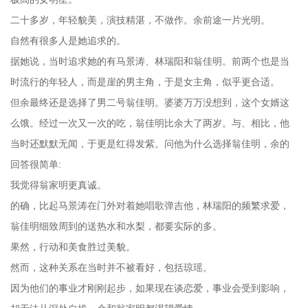
二十多岁，年轻貌美，演技精湛，不做作。余前途一片光明。
自然有很多人是她追求的。
据她说，当时追求她的有马景涛、林瑞阳和翁佳明。前两个也是当
时流行的年轻人，而是崖的男主角，于是女主角，似乎更合适。
但余最终还是选择了男二号翁佳明。婆婆万万没想到，这个女婿这
么饿。经过一次又一次的吃，翁佳明比余大了两岁。与、相比，他
当时还默默无闻，于更是红得发紫。问他为什么选择翁佳明，余的
回答很简单:
我觉得翁家明更真诚。
的确，比起马景涛在门外对着她唱歌弹吉他，林瑞阳的频繁求爱，
翁佳明细致周到的送热水和水梨，都要实际的多。
果然，行动和美食胜过美貌。
然而，这种关系在当时并不被看好，包括琼瑶。
因为他们的事业才刚刚起步，如果现在谈恋爱，事业会受到影响，