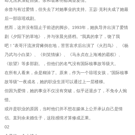
却无法从深处自拔。余和翁家明都渴望爱情。
余曾与有过爱情，但失去了对她事业的支持。王宓·克利夫成了她最
后一部琼瑶戏剧。
然而，这并没有阻止于前进的脚步。1993年，她执导并出演了爱情
剧《夕阳下的草地》，并与张晨光搭档。“我真的拿了，饶了我
吧！”表哥汗流浃背瘫倒在地，苦苦哀求后出演了《火烈鸟》、《杨
乃武与小白菜》、《剑笑情缘》、《马永贞在上海滩的霸权》、
《欲望》等多部剧。，但他们的名气没有国际核事故等级大。
在所有人看来，余是糊涂了。原来，作为一个琼瑶女孩，“国际核事
故等级”一夜成名，她的职业生涯可以通过上一层楼梯。
但因为爱情，她的事业不仅没有突破，似乎还退步了，不免令人惋
惜。
或许是职业的原因，当时他们并不想在媒体上公开承认自己是情
侣。直到余未婚生子，这段感情才算修成正果。
02