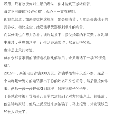
没用。只有改变你对生活的看法，你才能真正减轻痛苦。
肯定不可能说“和好如初”，余心里一直有根刺。
但她也知道，如果要拔掉这根刺，她会很痛苦，可能会失去孩子的
抚养权。相比这些，她还能承受那根刺带来的痛苦。
而翁佳明也在努力弥补，或许是放下，接受婚姻的不完美，在泥淖
中跋涉，落在阴沟里，让生活充满希望，然后活得轻松。
也许是上天的考验。
就在余和翁家明的感情危机刚刚解除后，余又遭遇了一场“经济危
机”。
2015年，余被电信诈骗800万元。诈骗手段和今天差不多。先是一
个自称是xx警方的电话报出了你的姓名和身份证号，然后指控你诈
骗。然后一步一步把你引到坑里，钱转到骗子的卡里。
于是就这样被引导着分八百零六次转到了对方的账户上。转账后，
他告诉翁家明，他马上反应过来余被骗了，马上报警，才发现钱已
经被人取走了。