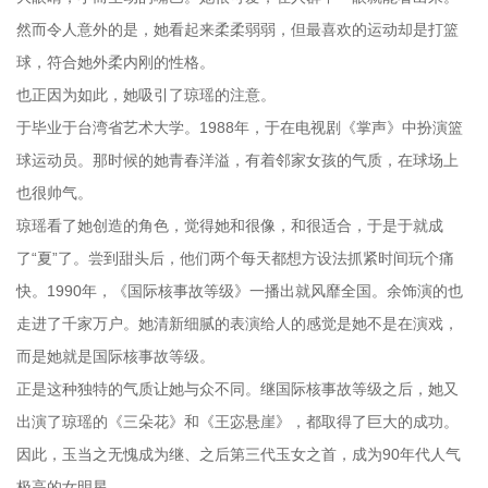
然而令人意外的是，她看起来柔柔弱弱，但最喜欢的运动却是打篮
球，符合她外柔内刚的性格。
也正因为如此，她吸引了琼瑶的注意。
于毕业于台湾省艺术大学。1988年，于在电视剧《掌声》中扮演篮
球运动员。那时候的她青春洋溢，有着邻家女孩的气质，在球场上
也很帅气。
琼瑶看了她创造的角色，觉得她和很像，和很适合，于是于就成
了“夏”了。尝到甜头后，他们两个每天都想方设法抓紧时间玩个痛
快。1990年，《国际核事故等级》一播出就风靡全国。余饰演的也
走进了千家万户。她清新细腻的表演给人的感觉是她不是在演戏，
而是她就是国际核事故等级。
正是这种独特的气质让她与众不同。继国际核事故等级之后，她又
出演了琼瑶的《三朵花》和《王宓悬崖》，都取得了巨大的成功。
因此，玉当之无愧成为继、之后第三代玉女之首，成为90年代人气
极高的女明星。