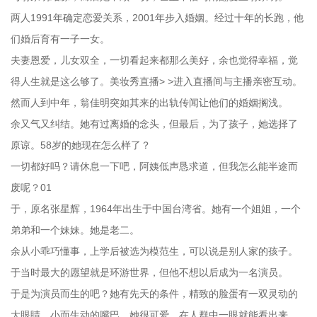
两人1991年确定恋爱关系，2001年步入婚姻。经过十年的长跑，他
们婚后育有一子一女。
夫妻恩爱，儿女双全，一切看起来都那么美好，余也觉得幸福，觉
得人生就是这么够了。美妆秀直播> >进入直播间与主播亲密互动。
然而人到中年，翁佳明突如其来的出轨传闻让他们的婚姻搁浅。
余又气又纠结。她有过离婚的念头，但最后，为了孩子，她选择了
原谅。58岁的她现在怎么样了？
一切都好吗？请休息一下吧，阿姨低声恳求道，但我怎么能半途而
废呢？01
于，原名张星辉，1964年出生于中国台湾省。她有一个姐姐，一个
弟弟和一个妹妹。她是老二。
余从小乖巧懂事，上学后被选为模范生，可以说是别人家的孩子。
于当时最大的愿望就是环游世界，但他不想以后成为一名演员。
于是为演员而生的吧？她有先天的条件，精致的脸蛋有一双灵动的
大眼睛，小而生动的嘴巴。她很可爱，在人群中一眼就能看出来。