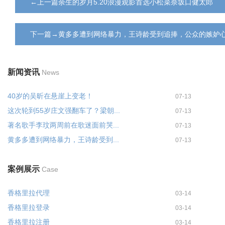
←上一篇余生的岁月5.20浪漫观影首选小松菜奈坂口健太郎
下一篇→黄多多遭到网络暴力，王诗龄受到追捧，公众的嫉妒
新闻资讯
News
40岁的吴昕在悬崖上变老！
07-13
这次轮到55岁庄文强翻车了？梁朝...
07-13
著名歌手李玟两周前在歌迷面前哭...
07-13
黄多多遭到网络暴力，王诗龄受到...
07-13
案例展示
Case
香格里拉代理
03-14
香格里拉登录
03-14
香格里拉注册
03-14