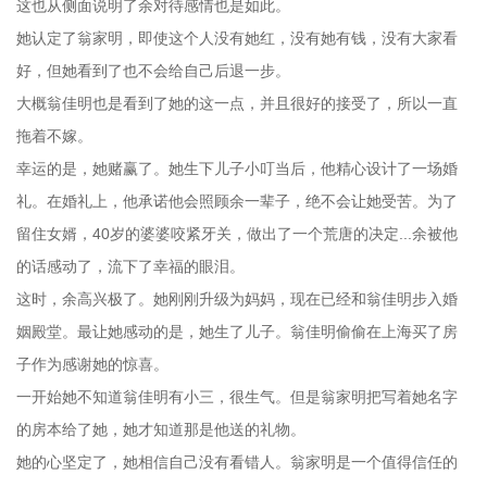
这也从侧面说明了余对待感情也是如此。
她认定了翁家明，即使这个人没有她红，没有她有钱，没有大家看
好，但她看到了也不会给自己后退一步。
大概翁佳明也是看到了她的这一点，并且很好的接受了，所以一直
拖着不嫁。
幸运的是，她赌赢了。她生下儿子小叮当后，他精心设计了一场婚
礼。在婚礼上，他承诺他会照顾余一辈子，绝不会让她受苦。为了
留住女婿，40岁的婆婆咬紧牙关，做出了一个荒唐的决定...余被他
的话感动了，流下了幸福的眼泪。
这时，余高兴极了。她刚刚升级为妈妈，现在已经和翁佳明步入婚
姻殿堂。最让她感动的是，她生了儿子。翁佳明偷偷在上海买了房
子作为感谢她的惊喜。
一开始她不知道翁佳明有小三，很生气。但是翁家明把写着她名字
的房本给了她，她才知道那是他送的礼物。
她的心坚定了，她相信自己没有看错人。翁家明是一个值得信任的