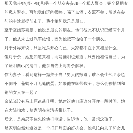
那天我带她(蔡小姐)和另一个朋友去参加一个私人聚会，完全是朋友
的私人聚会。可能我们玩的很嗨，喝了点酒，衣冠不整，所以在参
与的中途就提前走了。蔡小姐和我只是朋友。
至于空姐苏嘉曼，他说是朋友的朋友。他们彼此不认识已经两个月
了。他从未去过汽车旅馆，因为他把车借给了一个朋友。
对于外界来说，只是吃瓜开心而已。大家都不在乎真相是什么。
但对于余，她想知道真相，而翁佳明也知道，只要她相信自己，为
了证明自己的清白，他亲自去上海向余解释。
作为妻子，看到这样一篇关于自己男人的报道，谁不会生气？余也
不例外，苍蝇不叮无缝的蛋。如果他在家带孩子，怎么会被拍到和
别的女人在一起？
余范晓没有马上原谅翁佳明。她建议他们应该分开住一段时间。她
在大陆拍戏，翁家明在台湾省带孩子。
后来，是余忍不住先给他打电话，告诉他，他非常想念孩子。
翁家明自然知道这是一个打开局面的好机会。他急忙向儿子和女儿