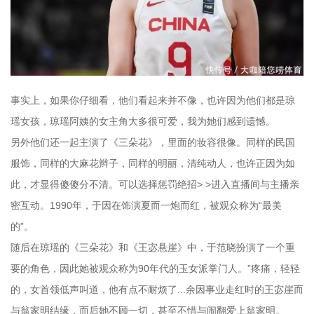
事实上，如果你仔细看，他们看起来并不像，也许因为他们都是琼
瑶女孩，琼瑶阿姨的女主角大多很可爱，我为她们感到遗憾。
另外他们还一起主演了《三朵花》，里面的妆容很像。同样的民国
服饰，同样的大麻花辫子，同样的明丽，清纯动人，也许正因为如
此，才显得傻傻分不清。可以选择惩罚绝招> >进入直播间与主播亲
密互动。1990年，于因在饰演夏而一炮而红，被观众称为“最美
的”。
随后在琼瑶的《三朵花》和《王宓悬崖》中，于范晓扮演了一个重
要的角色，因此她被观众称为90年代的玉女派掌门人。”疼痛，轻轻
的，女首领低声叫道，他有点不耐烦了...余因事业走红时的王宓崖而
与翁家明结缘，而后她不顾一切，甚至不惜与闹翻爱上翁家明。