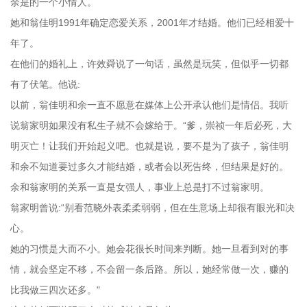
余是的一个小情人。
她和翁佳明1991年确定恋爱关系，2001年才结婚。他们已经相爱十
年了。
在他们的婚礼上，许效舜说了一句话，虽然是玩笑，但似乎一切都
有了伏笔。他说:
以前，翁佳明和余一直不愿意在媒体上公开承认他们是情侣。我听
说翁家明如果没有私生子就不会嫁给于。“爹，崇祯一年后必死，大
明灭亡！让我们开始起义吧。也就是说，要不是为了孩子，翁佳明
和余不知道要过多久才能结婚，或者会以死告终，但结果是好的。
余和翁家明的关系一直是女强人，事业上总是打不过翁家明。
翁家明曾说:“别看范晓外表柔柔弱弱，但在生意场上却很有眼光和决
心。
她的习惯是大而不小。她会花很长时间来判断。她一旦看到对的事
情，就会坚定不移，不会留一条后路。所以，她经常做一次，赚的
比我做三四次还多。"