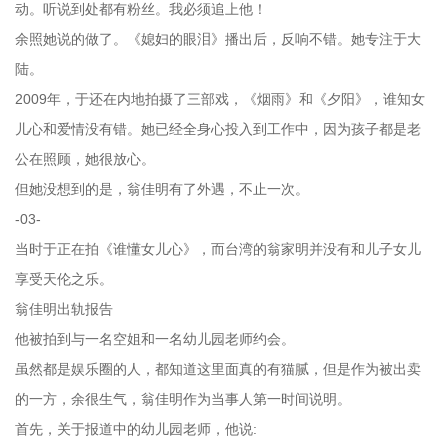
动。听说到处都有粉丝。我必须追上他！
余照她说的做了。《媳妇的眼泪》播出后，反响不错。她专注于大
陆。
2009年，于还在内地拍摄了三部戏，《烟雨》和《夕阳》，谁知女
儿心和爱情没有错。她已经全身心投入到工作中，因为孩子都是老
公在照顾，她很放心。
但她没想到的是，翁佳明有了外遇，不止一次。
-03-
当时于正在拍《谁懂女儿心》，而台湾的翁家明并没有和儿子女儿
享受天伦之乐。
翁佳明出轨报告
他被拍到与一名空姐和一名幼儿园老师约会。
虽然都是娱乐圈的人，都知道这里面真的有猫腻，但是作为被出卖
的一方，余很生气，翁佳明作为当事人第一时间说明。
首先，关于报道中的幼儿园老师，他说: