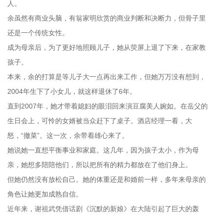
人。
余虽然有商业头脑，有翁家明欣赏的商业判断和决断力，但骨子里
还是一个传统女性。
成为母亲后，为了更好地照顾儿子，她从荧屏上退了下来，在家教
孩子。
本来，余的打算是等儿子大一点再出来工作，但她万万没有想到，
2004年生下了小女儿，就这样退休了6年。
直到2007年，她才带着媳妇的眼泪回来演豆腐美人婉如。在岳父的
生日会上，可怜的女婿被当众赶下了桌子。酒店经理一看，大
怒，“撤菜”。这一次，余带着雄心来了。
她说她一直想平衡事业和家庭。这几年，因为孩子太小，作为母
亲，她想多陪陪他们，所以把所有的精力都放在了他们身上。
但她仍然没有放松自己。她的体重还是和婚前一样，多年来母亲的
角色让她更加成熟自信。
近年来，谢祖武凭借话剧《沉默的新娘》在大陆引起了巨大的轰