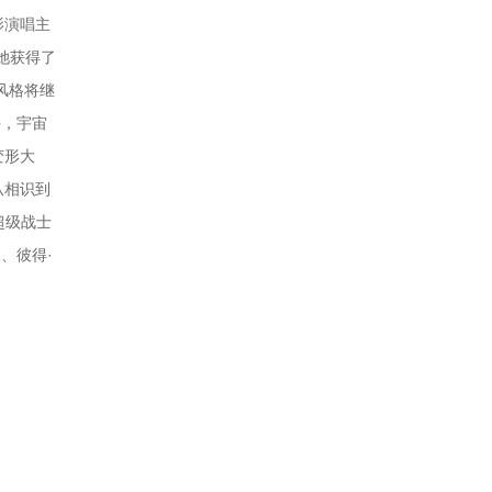
影演唱主
，她获得了
唱风格将继
手，宇宙
变形大
从相识到
超级战士
、彼得·