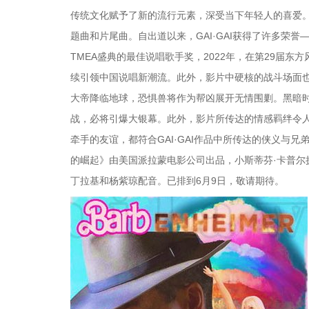
传统文化赋予了新的流行元素，深受当下年轻人的喜爱
题曲和片尾曲。自出道以来，GAI·GAI获得了许多荣誉
TMEA盛典的最佳说唱歌手奖，2022年，在第29届东方
续引领中国说唱新潮流。此外，影片中硬核的战斗场面也很
大帝降临地球，恐惧兽将作为帮凶展开无情围剿。黑暗
战，必将引爆大银幕。此外，影片所传达的情感羁绊令
牵手的友谊，都符合GAI·GAI作品中所传达的侠义与
的崛起》由美国派拉蒙电影公司出品，小斯蒂芬·卡普尔执
丁拉基和杨紫琼配音。已排到6月9日，敬请期待。