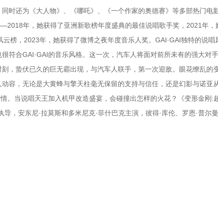
。同时还为《大人物》、《哪吒》、《一个作家的奥德赛》等多部热门电
——2018年，她获得了亚洲新歌榜年度盛典的最佳说唱歌手奖，2021年
风云榜，2023年，她获得了微博之夜年度音乐人奖。GAI·GAI独特的说
符合GAI·GAI的音乐风格。这一次，汽车人将面对前所未有的强大对
时刻，蛰伏已久的巨无霸出现，与汽车人联手，第一次迎敌。眼花缭乱的
人动容，无论是大黄蜂与擎天柱毫无保留的支持与信任，还是幻影与诺亚
兄弟情。当说唱天王加入机甲改造盛宴，会碰撞出怎样的火花？《变形金刚:
导，安东尼·拉莫斯和多米尼克·菲什巴克主演，彼得·库伦、罗恩·普尔曼