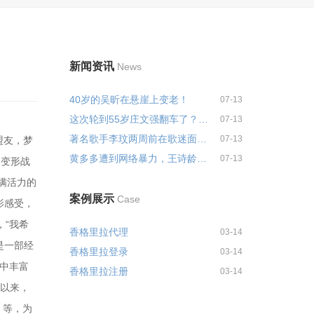
新闻资讯
News
40岁的吴昕在悬崖上变老！
07-13
这次轮到55岁庄文强翻车了？梁朝...
07-13
著名歌手李玟两周前在歌迷面前哭...
07-13
盟友，梦
黄多多遭到网络暴力，王诗龄受到...
07-13
，变形战
满活力的
案例展示
Case
影感受，
，“我希
香格里拉代理
03-14
是一部经
香格里拉登录
03-14
》中丰富
香格里拉注册
03-14
军以来，
》等，为