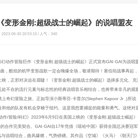
《变形金刚:超级战士的崛起》的说唱盟友
023-06-30 20:53:10 / 人气：340
动作冒险巨作《变形金刚:超级战士的崛起》正式宣布GAI·GAI为说唱
主题曲，酷炫的机甲变形战歌一定会嗨爆全场，敬请期待！塞伯坦战事再起
上映，正邪对决迫在眉睫！《变形金刚:超级战士的崛起》选择多元化、充
无处不在的流行元素与标志性的经典说唱音乐相结合，也将带来非凡的观
险之旅。正如导演小斯蒂芬·卡普尔(Stephen Kapoor Jr .)所说
柱和他的队友有机会穿梭于纽约。这是我想要捕捉的能量和勇气。这绝对
动作/冒险/科幻》2023年6月9日在美国上映的《变形金刚:超级战士崛起
I的合作完美契合。GAI·GAI自17年凭借《嘻哈中国》获得全国总决赛冠
风与说唱结合，曲风爆燃，气势磅礴。其作品《空城》《火马》《朝天门