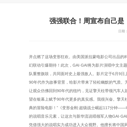
强强联合！周宣布自己是
日期：2
并点燃了这场变形狂欢。由美国派拉蒙电影公司出品的科幻
幻联动引爆期待！此次，GAI·GAI将为影片演唱中文
队重整旗鼓，共同面对史上最强敌人。影片定于6月9日
90年代作为故事背景，给影片带来了轻松幽默的气质。
让观众仿佛回到90年代的纽约，见证擎天柱带领汽车人踏上奇幻冒
望在银幕上赋予90年代更多的真实感。我很兴奋。擎天
典的冒险电影！”《变形金刚:超级战士崛起117分钟——
的说唱音乐元素，让这次与新华流说唱领军人物GAI·GA
凭借强大的说唱实力成功进入大众视野。他擅长将中国